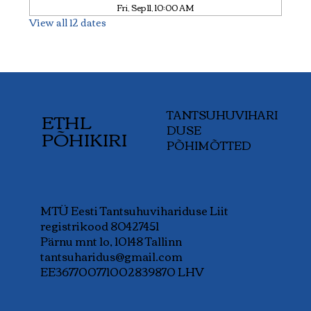
Fri, Sep 11, 10:00 AM
View all 12 dates
TANTSUHUVIHARI
ETHL
DUSE
PÕHIKIRI
PÕHIMÕTTED
MTÜ Eesti Tantsuhuvihariduse Liit
registrikood 80427451
Pärnu mnt 1o, 10148 Tallinn
tantsuharidus@gmail.com
EE367700771002839870 LHV