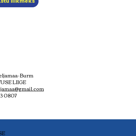
stu liikmeks
Seljamaa-Burm
USE LIIGE
eljamaa@gmail.com
23 0807
SE