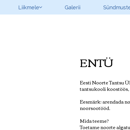
Liikmele
Galerii
Sündmuste
ENTÜ
Eesti Noorte Tantsu Üh
tantsukooli koostöös,
Eesmärk: arendada noo
noorsootööd.
Mida teeme?
Toetame noorte algatu