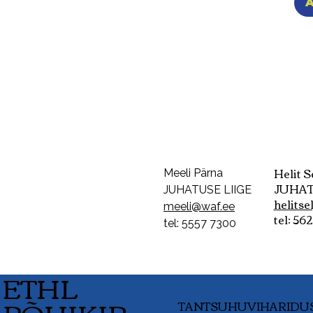
A
Helit 
Meeli Pärna
JUHAT
JUHATUSE LIIGE
helits
meeli@waf.ee
tel: 56
tel: 5557 7300
ETHL
TANTSUHUVIHARIDU