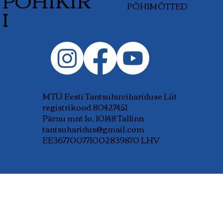
PÕHIKIR
PÕHIMÕTTED
I
MTÜ Eesti Tantsuhuvihariduse Liit
registrikood 80427451
Pärnu mnt 1o, 10148 Tallinn
tantsuharidus@gmail.com
EE367700771002839870 LHV
TOETAJA: