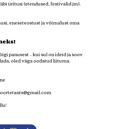
äbi üritusi (etendused, festivalid jm).
si, eneseteostust ja võimalust oma
meks!
i panusest – kui sul on ideid ja soov
ada, oled väga oodatud liituma.
ane
oortetants@gmail.com
llu!