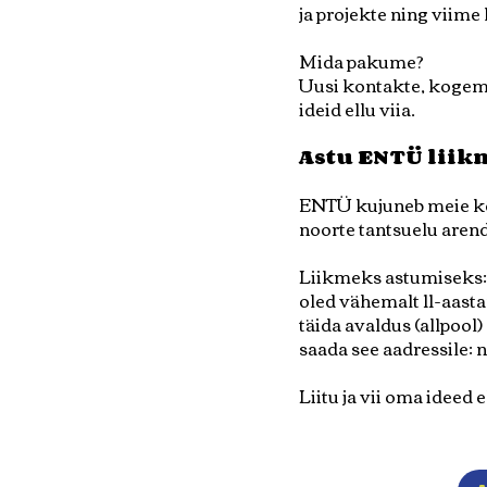
ja projekte ning viime l
Mida pakume?
Uusi kontakte, kogemu
ideid ellu viia.
Astu ENTÜ liik
ENTÜ kujuneb meie kõig
noorte tantsuelu arend
Liikmeks astumiseks:
oled vähemalt 11-aast
täida avaldus (allpool)
saada see aadressile:
n
Liitu ja vii oma ideed e