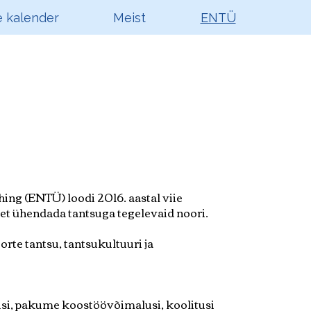
 kalender
Meist
ENTÜ
ing (ENTÜ) loodi 2016. aastal viie
 et ühendada tantsuga tegelevaid noori.
rte tantsu, tantsukultuuri ja
si, pakume koostöövõimalusi, koolitusi