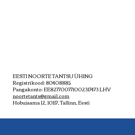
EESTI NOORTE TANTSU ÜHING
Registrikood: 80408885
Pangakonto: EE827700771002317473 LHV
noortetants@gmail.com
Hobujaama 12, 10117, Tallinn, Eesti