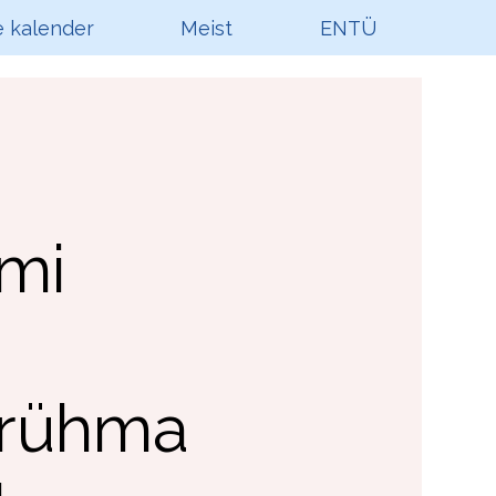
 kalender
Meist
ENTÜ
mi
örühma