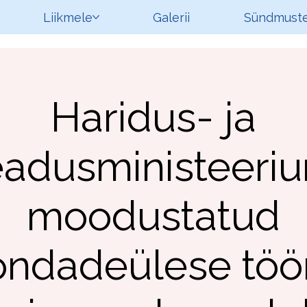
Liikmele
Galerii
Sündmuste
Haridus- ja
eadusministeeriu
moodustatud
ondadeülese tö