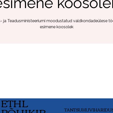
esimene koosole
s- ja Teadusministeeriumi moodustatud valdkondadeülese t
esimene koosolek
ETHL
PÕHIKIR
TANTSUHUVIHARIDU