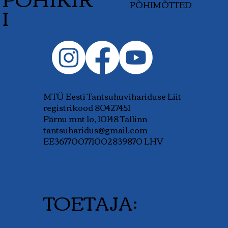
PÕHIMÕTTED
I
MTÜ Eesti Tantsuhuvihariduse Liit
registrikood 80427451
Pärnu mnt 1o, 10148 Tallinn
tantsuharidus@gmail.com
EE367700771002839870 LHV
TOETAJA: